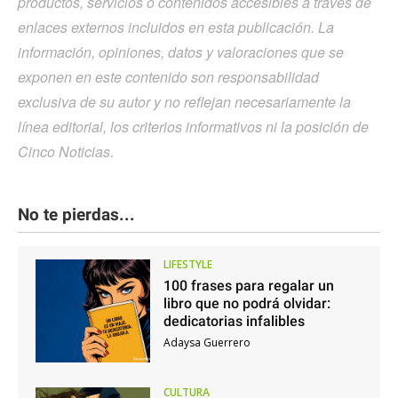
productos, servicios o contenidos accesibles a través de
enlaces externos incluidos en esta publicación. La
información, opiniones, datos y valoraciones que se
exponen en este contenido son responsabilidad
exclusiva de su autor y no reflejan necesariamente la
línea editorial, los criterios informativos ni la posición de
Cinco Noticias.
No te pierdas...
LIFESTYLE
100 frases para regalar un
libro que no podrá olvidar:
dedicatorias infalibles
Adaysa Guerrero
CULTURA