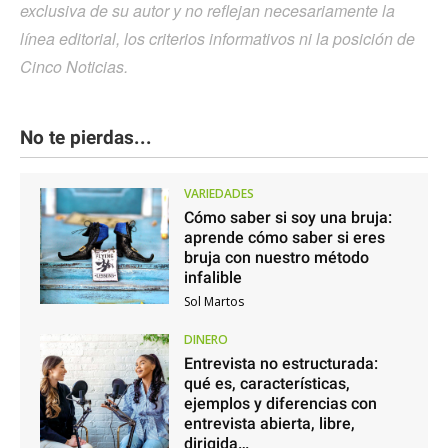
exclusiva de su autor y no reflejan necesariamente la
línea editorial, los criterios informativos ni la posición de
Cinco Noticias.
No te pierdas...
VARIEDADES
Cómo saber si soy una bruja:
aprende cómo saber si eres
bruja con nuestro método
infalible
Sol Martos
DINERO
Entrevista no estructurada:
qué es, características,
ejemplos y diferencias con
entrevista abierta, libre,
dirigida…