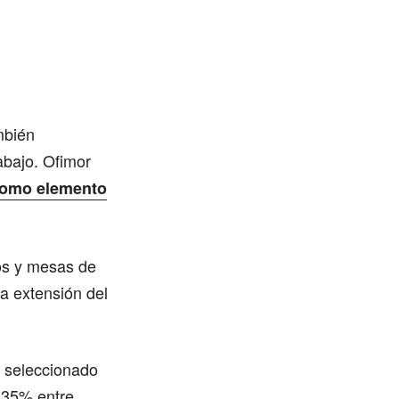
ambién
abajo. Ofimor
 como elemento
os y mesas de
na extensión del
n seleccionado
n 35% entre