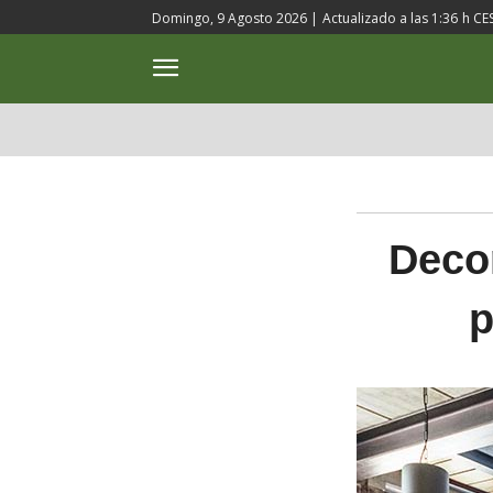
Domingo, 9 Agosto 2026 |
Actualizado a las
1:36
h CE
ACTUALIDAD
CULTURA
Decor
p