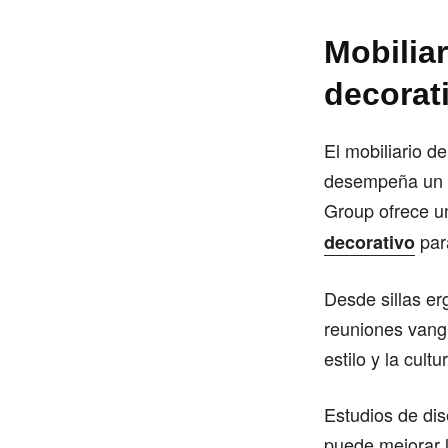
Mobilia
decorat
El mobiliario de
desempeña un p
Group ofrece u
para
decorativo
Desde sillas e
reuniones vangu
estilo y la cult
Estudios de dis
puede mejorar 