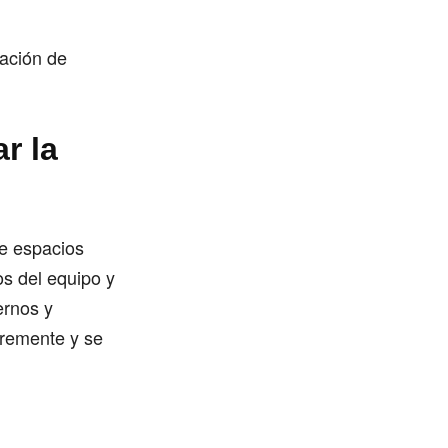
ración de
r la
de espacios
os del equipo y
ernos y
bremente y se