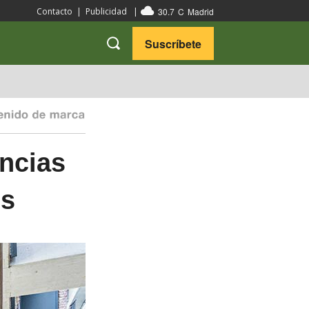
30.7
C
Madrid
Contacto
|
Publicidad
|
Suscríbete
VARIEDADES
VIAJES
encias
es