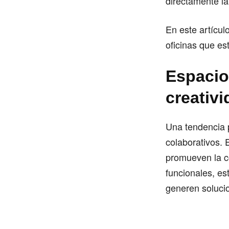
directamente la
En este artícul
oficinas que es
Espacio
creativ
Una tendencia p
colaborativos. 
promueven la c
funcionales, es
generen soluci