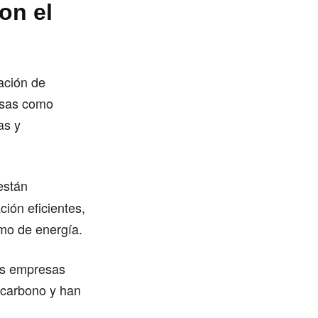
on el
ación de
esas como
as y
están
ión eficientes,
umo de energía.
las empresas
 carbono y han