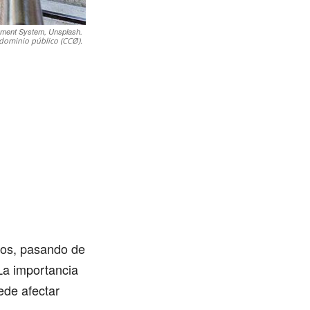
ement System, Unsplash.
dominio público (CCØ).
ños, pasando de
La importancia
ede afectar