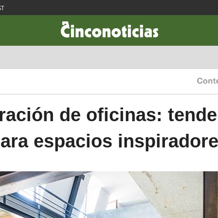
ST
CIENCIA & TECNOLOGÍA
DESARROLLO
LIFESTYLE
DINERO
ación de oficinas: tend
ara espacios inspirador