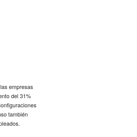
, las empresas
ento del 31%
configuraciones
anso también
pleados.