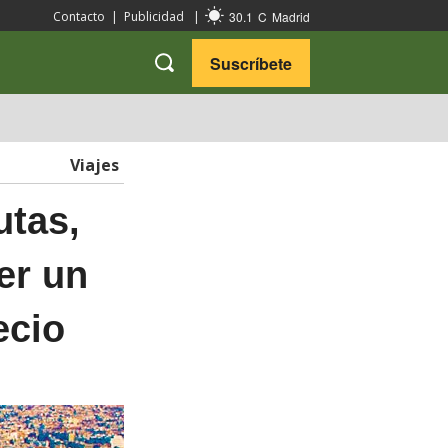
30.1
C
Madrid
Contacto
|
Publicidad
|
Suscríbete
VARIEDADES
VIAJES
Viajes
utas,
er un
ecio