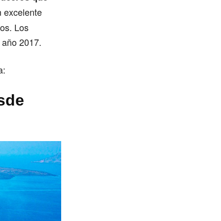
n excelente
eos. Los
l año 2017.
a:
esde