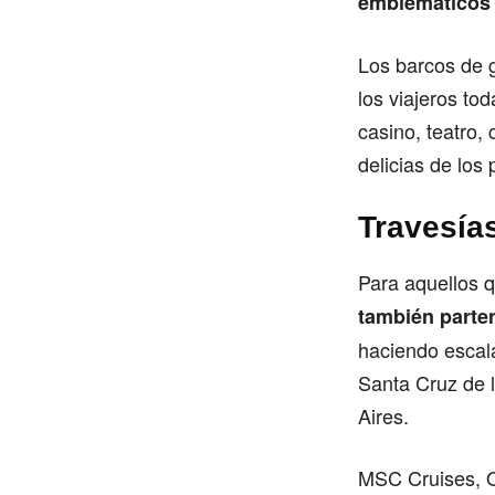
emblemáticos 
Los barcos de g
los viajeros to
casino, teatro,
delicias de los
Travesías
Para aquellos q
también parte
haciendo escal
Santa Cruz de l
Aires.
MSC Cruises, O