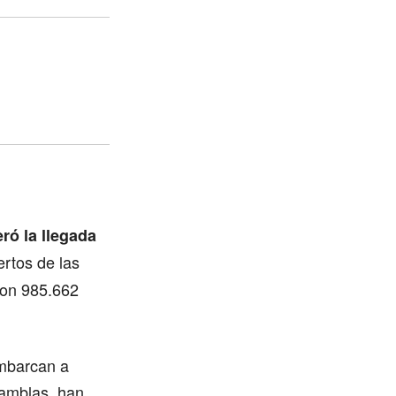
ró la llegada
ertos de las
(con 985.662
embarcan a
Ramblas, han