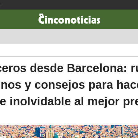
ST
CIENCIA & TECNOLOGÍA
DESARROLLO
LIFESTYLE
DINERO
eros desde Barcelona: r
inos y consejos para hac
je inolvidable al mejor pr