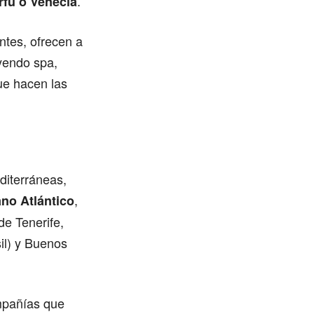
.
rfu o Venecia
ntes, ofrecen a
uyendo spa,
que hacen las
diterráneas,
,
no Atlántico
e Tenerife,
il) y Buenos
mpañías que