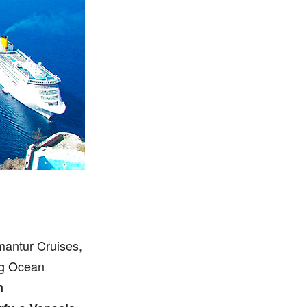
antur Cruises,
ng Ocean
n