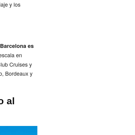
aje y los
 Barcelona es
escala en
lub Cruises y
go, Bordeaux y
o al