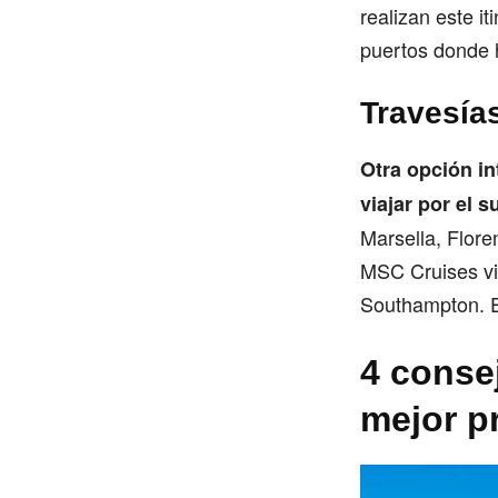
realizan este it
puertos donde 
Travesías
Otra opción in
viajar por el 
Marsella, Flor
MSC Cruises vis
Southampton. Es
4 conse
mejor p