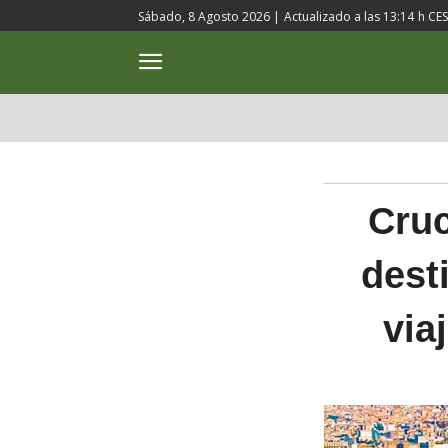
Sábado, 8 Agosto 2026 |
Actualizado a las
13:14
h CE
ACTUALIDAD
CULTURA
Cruc
dest
via