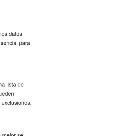
unos datos
esencial para
a lista de
pueden
s exclusiones.
e mejor se