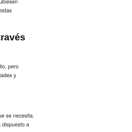
hubiesen
estas
través
lo, pero
dades y
ue se necesita.
á dispuesto a