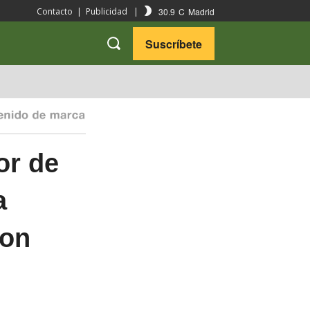
30.9
C
Madrid
Contacto
|
Publicidad
|
Suscríbete
VARIEDADES
VIAJES
or de
a
con