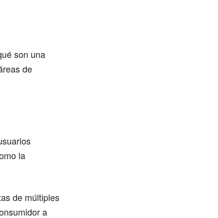
 qué son una
áreas de
?
usuarios
como la
as de múltiples
consumidor a