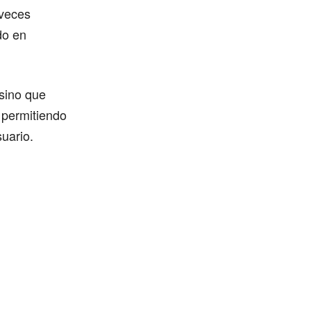
 veces
do en
 sino que
 permitiendo
uario.