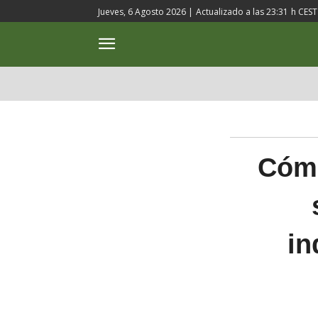
Jueves, 6 Agosto 2026 |
Actualizado a las
23:31
h CEST
ACTUALIDAD
CULTURA
Cómo
in