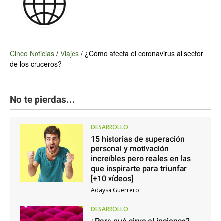
Cinco Noticias
/
Viajes
/
¿Cómo afecta el coronavirus al sector
de los cruceros?
No te pierdas...
DESARROLLO
15 historias de superación
personal y motivación
increíbles pero reales en las
que inspirarte para triunfar
[+10 vídeos]
Adaysa Guerrero
DESARROLLO
¿Para qué sirve el incienso?