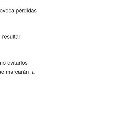
provoca pérdidas
resultar
mo evitarlos
ue marcarán la