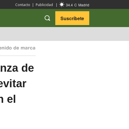
34.4
C
Madrid
Contacto
|
Publicidad
|
Suscríbete
VARIEDADES
VIAJES
anza de
evitar
 el