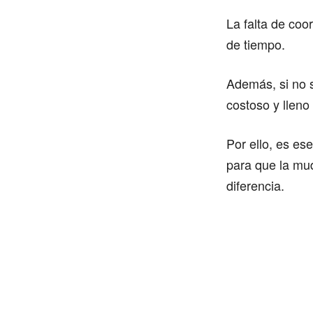
La falta de coo
de tiempo.
Además, si no 
costoso y lleno
Por ello, es es
para que la mud
diferencia.