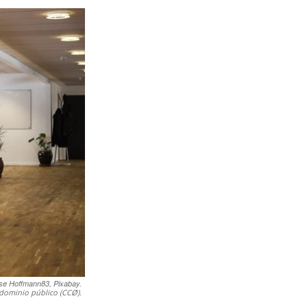
se Hoffmann83, Pixabay.
dominio público (CCØ).