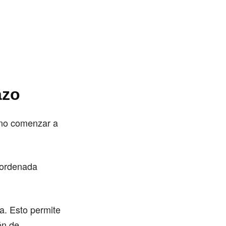
azo
s no comenzar a
 ordenada
a. Esto permite
ón de