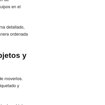
quipos en el
ma detallado,
anera ordenada
bjetos y
de moverlos.
iquetado y