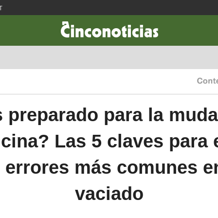
T
CIENCIA & TECNOLOGÍA
DESARROLLO
LIFESTYLE
DINERO
 preparado para la mud
icina? Las 5 claves para 
s errores más comunes en
vaciado