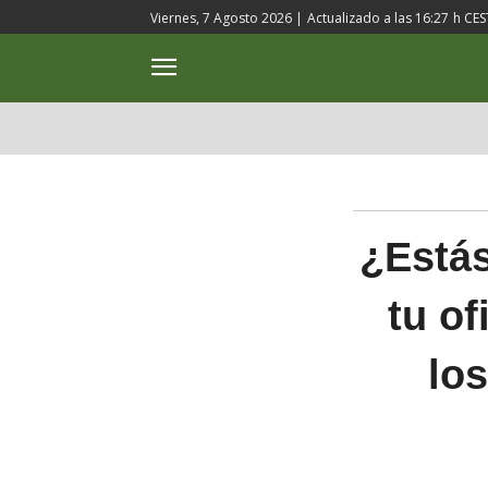
Viernes, 7 Agosto 2026 |
Actualizado a las
16:27
h CES
ACTUALIDAD
CULTURA
¿Estás
tu of
lo