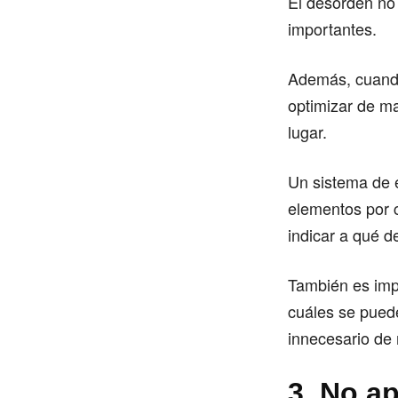
El desorden no
importantes.
Además, cuando
optimizar de ma
lugar.
Un sistema de 
elementos por 
indicar a qué 
También es impo
cuáles se puede
innecesario de 
3. No a