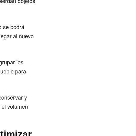
ierdan objetos
o se podrá
legar al nuevo
grupar los
mueble para
conservar y
r el volumen
timizar