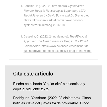
Benzine, V. (2022, 23 noviembre).
Synthesizer
Pioneer Moog Is Re-Issuing Its Legendary 1970
Model Favored by David Bowie and Dr. Dre
. Artnet
News.
https://news.artnet.com/art-world/moog-
synthesizer-minimoog-2216513
Cassella, C. (2022, 24 noviembre).
The FDA Just
Approved The Most Expensive Drug in The World :
ScienceAlert.
https://www.sciencealert.com/the-fda-
just-approved-the-most-expensive-drug-in-the-world
Cita este artículo
Pincha en el botón "Copiar cita" o selecciona y
copia el siguiente texto:
Rodríguez, Yossimar. (2022, 28 diciembre). Cinco
noticias clave del jueves 24 de noviembre. Cinco