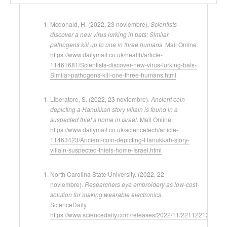
Mcdonald, H. (2022, 23 noviembre).
Scientists
discover a new virus lurking in bats: Similar
pathogens kill up to one in three humans
. Mail Online.
https://www.dailymail.co.uk/health/article-
11461681/Scientists-discover-new-virus-lurking-bats-
Similar-pathogens-kill-one-three-humans.html
Liberatore, S. (2022, 23 noviembre).
Ancient coin
depicting a Hanukkah story villain is found in a
suspected thief’s home in Israel
. Mail Online.
https://www.dailymail.co.uk/sciencetech/article-
11463423/Ancient-coin-depicting-Hanukkah-story-
villain-suspected-thiefs-home-Israel.html
North Carolina State University. (2022, 22
noviembre).
Researchers eye embroidery as low-cost
solution for making wearable electronics
.
ScienceDaily.
https://www.sciencedaily.com/releases/2022/11/221122125306.