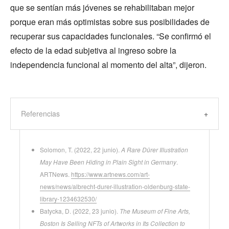
que se sentían más jóvenes se rehabilitaban mejor
porque eran más optimistas sobre sus posibilidades de
recuperar sus capacidades funcionales. “Se confirmó el
efecto de la edad subjetiva al ingreso sobre la
independencia funcional al momento del alta”, dijeron.
Referencias
Solomon, T. (2022, 22 junio).
A Rare Dürer Illustration
May Have Been Hiding in Plain Sight in Germany
.
ARTNews.
https://www.artnews.com/art-
news/news/albrecht-durer-illustration-oldenburg-state-
library-1234632530/
Batycka, D. (2022, 23 junio).
The Museum of Fine Arts,
Boston Is Selling NFTs of Artworks in Its Collection to