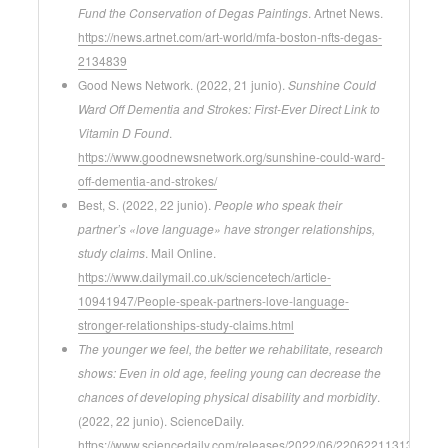
Fund the Conservation of Degas Paintings
. Artnet News.
https://news.artnet.com/art-world/mfa-boston-nfts-degas-
2134839
Good News Network. (2022, 21 junio).
Sunshine Could
Ward Off Dementia and Strokes: First-Ever Direct Link to
Vitamin D Found
.
https://www.goodnewsnetwork.org/sunshine-could-ward-
off-dementia-and-strokes/
Best, S. (2022, 22 junio).
People who speak their
partner’s «love language» have stronger relationships,
study claims
. Mail Online.
https://www.dailymail.co.uk/sciencetech/article-
10941947/People-speak-partners-love-language-
stronger-relationships-study-claims.html
The younger we feel, the better we rehabilitate, research
shows: Even in old age, feeling young can decrease the
chances of developing physical disability and morbidity
.
(2022, 22 junio). ScienceDaily.
https://www.sciencedaily.com/releases/2022/06/220622113139.htm