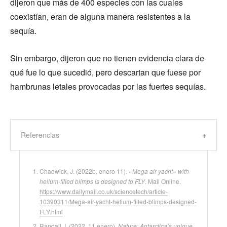
dijeron que más de 400 especies con las cuales
coexistían, eran de alguna manera resistentes a la
sequía.
Sin embargo, dijeron que no tienen evidencia clara de
qué fue lo que sucedió, pero descartan que fuese por
hambrunas letales provocadas por las fuertes sequías.
Referencias
Chadwick, J. (2022b, enero 11).
«Mega air yacht» with
helium-filled blimps is designed to FLY
. Mail Online.
https://www.dailymail.co.uk/sciencetech/article-
10390311/Mega-air-yacht-helium-filled-blimps-designed-
FLY.html
Randall, I. (2022, 11 enero).
Nature: Antarctica’s unique