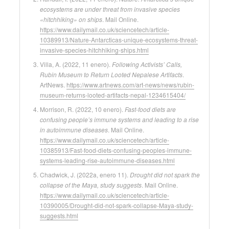
ecosystems are under threat from invasive species
«hitchhiking» on ships
. Mail Online.
https://www.dailymail.co.uk/sciencetech/article-
10389913/Nature-Antarcticas-unique-ecosystems-threat-
invasive-species-hitchhiking-ships.html
Villa, A. (2022, 11 enero).
Following Activists’ Calls,
Rubin Museum to Return Looted Nepalese Artifacts
.
ArtNews.
https://www.artnews.com/art-news/news/rubin-
museum-returns-looted-artifacts-nepal-1234615404/
Morrison, R. (2022, 10 enero).
Fast-food diets are
confusing people’s immune systems and leading to a rise
in autoimmune diseases
. Mail Online.
https://www.dailymail.co.uk/sciencetech/article-
10385913/Fast-food-diets-confusing-peoples-immune-
systems-leading-rise-autoimmune-diseases.html
Chadwick, J. (2022a, enero 11).
Drought did not spark the
collapse of the Maya, study suggests
. Mail Online.
https://www.dailymail.co.uk/sciencetech/article-
10390005/Drought-did-not-spark-collapse-Maya-study-
suggests.html