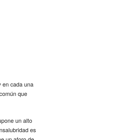
 y en cada una
s común que
upone un alto
insalubridad es
ne un aforo de