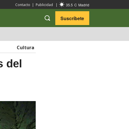
35.5
C
Madrid
Contacto
|
Publicidad
|
Suscríbete
VARIEDADES
VIAJES
Cultura
s del