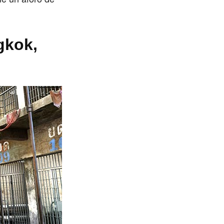
gkok,