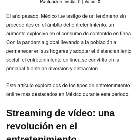
Puntuación media: 0 | Votos: 0
El año pasado, México fue testigo de un fenómeno sin
precedentes en el ámbito del entretenimiento: un
aumento explosivo en el consumo de contenido en línea.
Con la pandemia global llevando a la población a
permanecer en sus hogares y adoptar el distanciamiento
social, el entretenimiento en línea se convirtió en la
principal fuente de diversión y distracción.
Este artículo explora dos de los tipos de entretenimiento
online más destacados en México durante este periodo.
Streaming de vídeo: una
revolución en el
entretenimiento