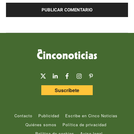
Suscríbete
Contacto
Publicidad
Escribe en Cinco Noticias
Quiénes somos
Política de privacidad
Política de cookies
Aviso legal