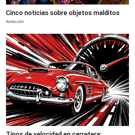
Cinco noticias sobre objetos malditos
Redacción
Tipos de velocidad en carretera: