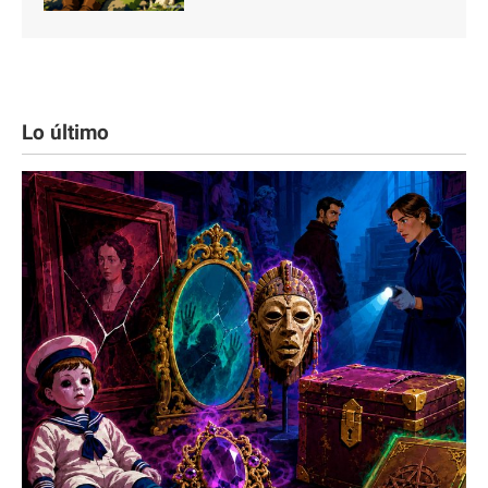
Lo último