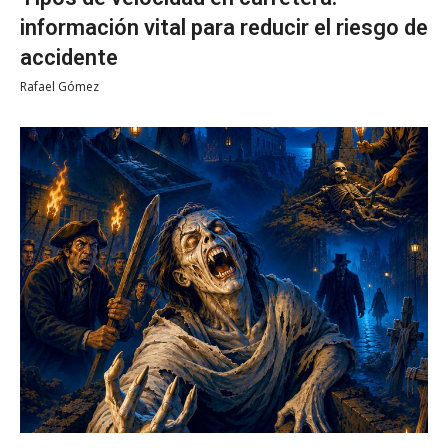
información vital para reducir el riesgo de
accidente
Rafael Gómez