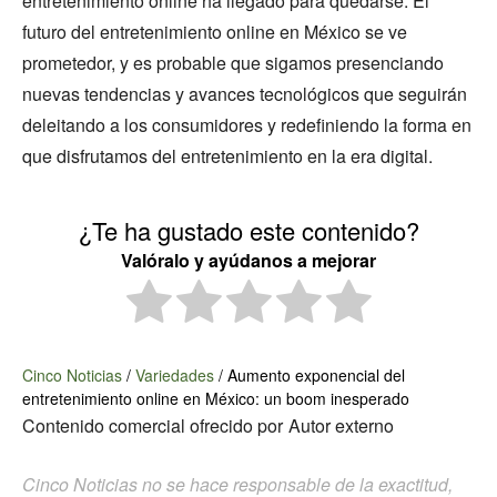
entretenimiento online ha llegado para quedarse. El
futuro del entretenimiento online en México se ve
prometedor, y es probable que sigamos presenciando
nuevas tendencias y avances tecnológicos que seguirán
deleitando a los consumidores y redefiniendo la forma en
que disfrutamos del entretenimiento en la era digital.
¿Te ha gustado este contenido?
Valóralo y ayúdanos a mejorar
Cinco Noticias
/
Variedades
/
Aumento exponencial del
entretenimiento online en México: un boom inesperado
Contenido comercial ofrecido por
Autor externo
Cinco Noticias no se hace responsable de la exactitud,