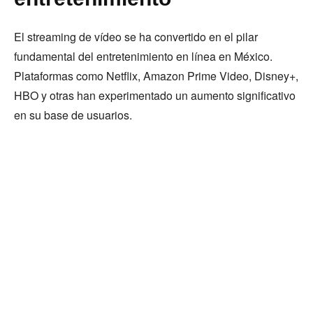
El streaming de vídeo se ha convertido en el pilar
fundamental del entretenimiento en línea en México.
Plataformas como Netflix, Amazon Prime Video, Disney+,
HBO y otras han experimentado un aumento significativo
en su base de usuarios.