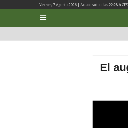
Viernes, 7 Agosto 2026 |
Actualizado a las
22:28
h CES
ACTUALIDAD
CULTURA
El au