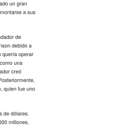
nado un gran
remontarse a sus
ndador de
nson debido a
n quería operar
e como una
dador creó
Posteriormente,
, quien fue uno
s de dólares.
000 millones.