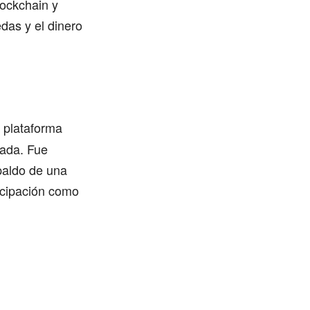
lockchain y
das y el dinero
 plataforma
zada. Fue
paldo de una
icipación como