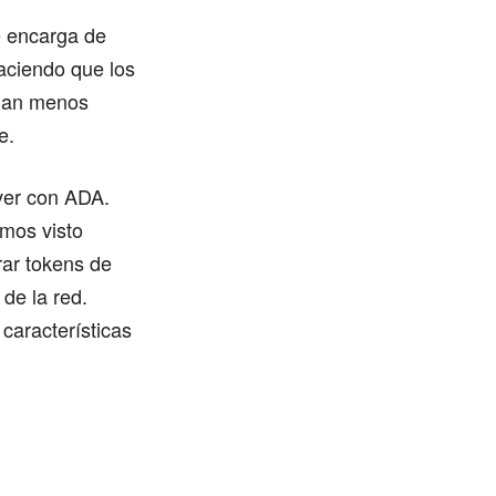
e encarga de
aciendo que los
uman menos
e.
 ver con ADA.
mos visto
rar tokens de
de la red.
características