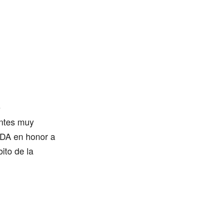
e
entes muy
ADA en honor a
ito de la