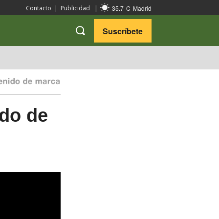
35.7
C
Madrid
Contacto
|
Publicidad
|
Suscríbete
VARIEDADES
VIAJES
ndo de