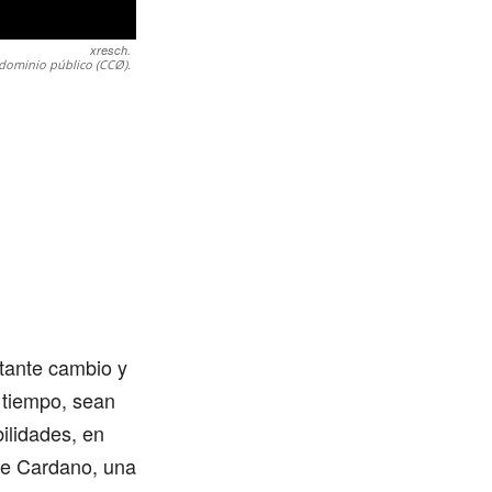
xresch.
dominio público (CCØ).
tante cambio y
o tiempo, sean
ilidades, en
de Cardano, una