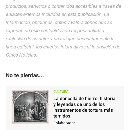
productos, servicios o contenidos accesibles a través de
enlaces externos incluidos en esta publicación. La
información, opiniones, datos y valoraciones que se
exponen en este contenido son responsabilidad
exclusiva de su autor y no reflejan necesariamente la
línea editorial, los criterios informativos ni la posición de
Cinco Noticias.
No te pierdas...
CULTURA
La doncella de hierro: historia
y leyendas de uno de los
instrumentos de tortura más
temidos
Colaborador