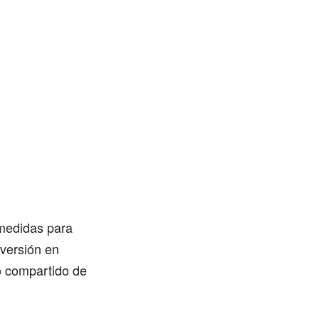
 medidas para
nversión en
o compartido de