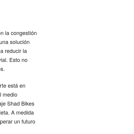
n la congestión
 una solución
a reducir la
ial. Esto no
os.
rte está en
el medio
paje Shad Bikes
cleta. A medida
perar un futuro