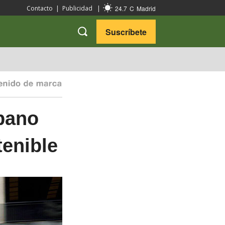
24.7
C
Madrid
Contacto
|
Publicidad
|
Suscríbete
VARIEDADES
VIAJES
rbano
enible