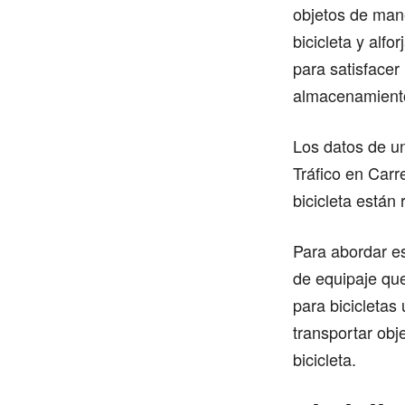
objetos de mane
bicicleta y alf
para satisfacer
almacenamiento
Los datos de un
Tráfico en Carr
bicicleta están
Para abordar e
de equipaje que
para bicicletas
transportar obj
bicicleta.