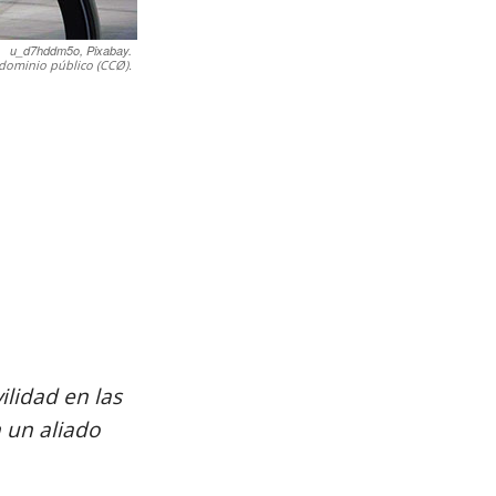
u_d7hddm5o, Pixabay.
dominio público (CCØ).
lidad en las
 un aliado