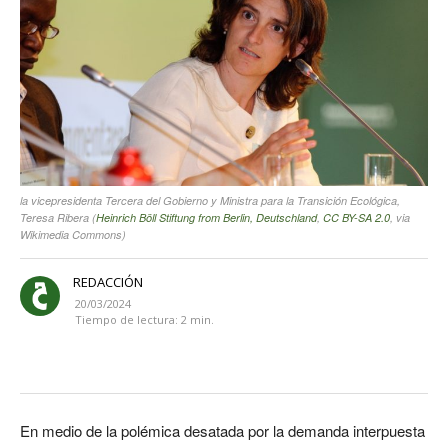
la vicepresidenta Tercera del Gobierno y Ministra para la Transición Ecológica,
Teresa Ribera (
Heinrich Böll Stiftung from Berlin, Deutschland
,
CC BY-SA 2.0
, via
Wikimedia Commons)
REDACCIÓN
20/03/2024
Tiempo de lectura:
2
min.
En medio de la polémica desatada por la demanda interpuesta