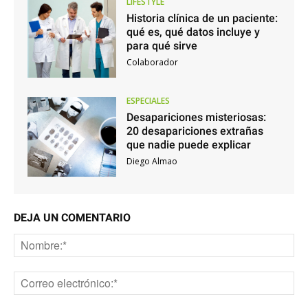
LIFESTYLE
Historia clínica de un paciente:
qué es, qué datos incluye y
para qué sirve
Colaborador
ESPECIALES
Desapariciones misteriosas:
20 desapariciones extrañas
que nadie puede explicar
Diego Almao
DEJA UN COMENTARIO
No
Co
ele