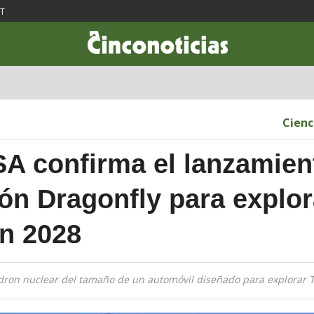
ST
CIENCIA & TECNOLOGÍA
DESARROLLO
LIFESTYLE
DINERO
Cienc
A confirma el lanzamien
ión Dragonfly para explor
en 2028
dron nuclear del tamaño de un automóvil diseñado para explorar T