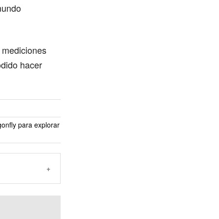
mundo
ar mediciones
odido hacer
onfly para explorar