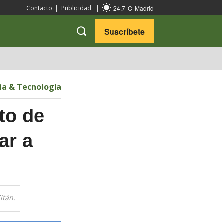
24.7
C
Madrid
Contacto
|
Publicidad
|
Suscríbete
VARIEDADES
VIAJES
ia & Tecnología
to de
ar a
itán.