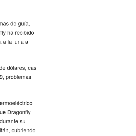
mas de guía,
fly ha recibido
 a la luna a
 de dólares, casi
19, problemas
ermoeléctrico
que Dragonfly
 durante su
itán, cubriendo