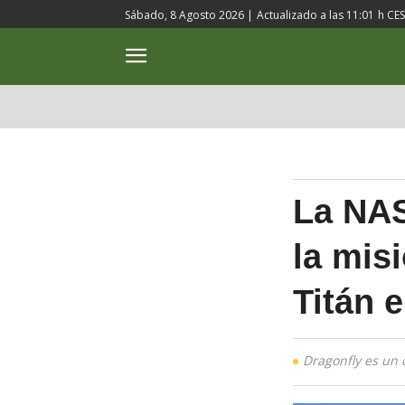
Sábado, 8 Agosto 2026 |
Actualizado a las
11:01
h CE
ACTUALIDAD
CULTURA
La NAS
la mis
Titán 
Dragonfly es un 