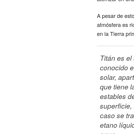
A pesar de est
atmósfera es ri
en la Tierra pri
Titán es el
conocido en
solar, apart
que tiene l
estables de
superficie,
caso se tra
etano líqui