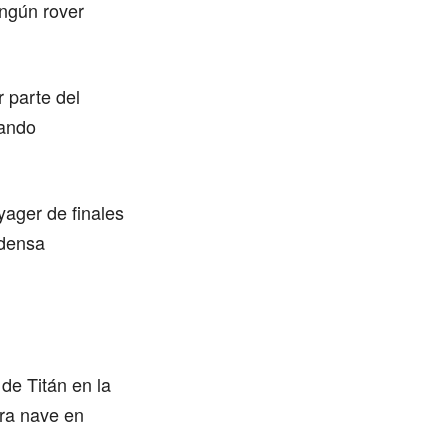
ingún rover
 parte del
zando
yager de finales
 densa
 de Titán en la
era nave en