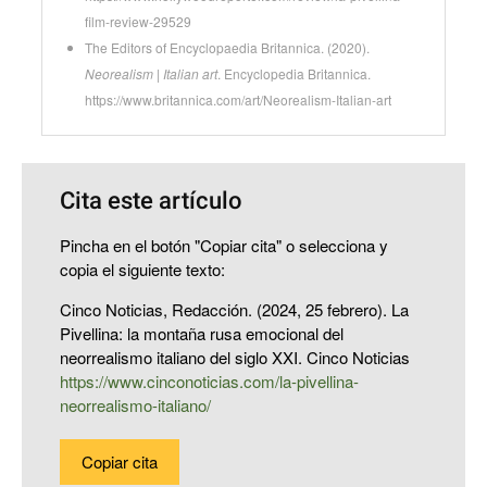
film-review-29529
The Editors of Encyclopaedia Britannica. (2020).
Neorealism | Italian art
. Encyclopedia Britannica.
https://www.britannica.com/art/Neorealism-Italian-art
Cita este artículo
Pincha en el botón "Copiar cita" o selecciona y
copia el siguiente texto:
Cinco Noticias, Redacción. (2024, 25 febrero). La
Pivellina: la montaña rusa emocional del
neorrealismo italiano del siglo XXI. Cinco Noticias
https://www.cinconoticias.com/la-pivellina-
neorrealismo-italiano/
Copiar cita