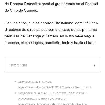
de Roberto Rossellini ganó el gran premio en el Festival
de Cine de Cannes.
Con los años, el cine neorrealista italiano logró influir en
directores de otros países como el caso de las primeras
películas de Berlanga y Bardem en la
nouvelle vagu
e
francesa, el cine inglés, brasileño, indio y hasta el iraní.
Referencias
La pivellina
. (2011). IMDb.
https://www.imdb.com/title/tt1426371/awards?ref_=tt_awd
Senjanovic, N., & A. (2010, 15 octubre).
La Pivellina —
Film Review
. The Hollywood Reporter.
https://www.hollywoodreporter.com/review/la-pivellina-