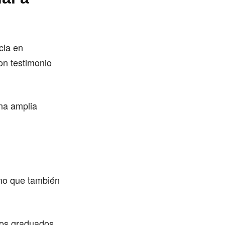
cia en
on testimonio
na amplia
ino que también
los graduados