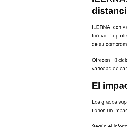
distanc
ILERNA, con va
formación profe
de su compromi
Ofrecen 10 cic
variedad de ca
El impa
Los grados supe
tienen un impac
Según el Infor