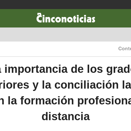
CIENCIA & TECNOLOGÍA
DESARROLLO
LIFESTYLE
DINERO
 importancia de los gra
iores y la conciliación l
n la formación profesiona
distancia