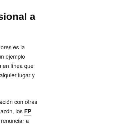
sional a
ores es la
 un ejemplo
s en línea que
lquier lugar y
ación con otras
razón, los
FP
 renunciar a