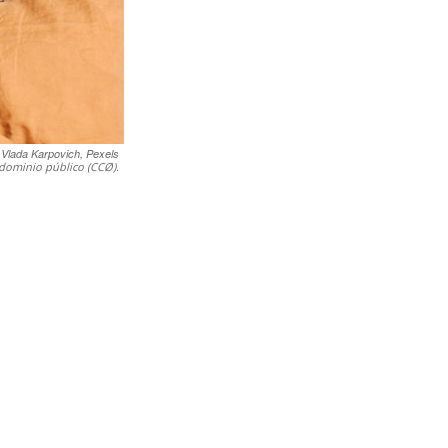
Vlada Karpovich, Pexels
dominio público (CCØ).