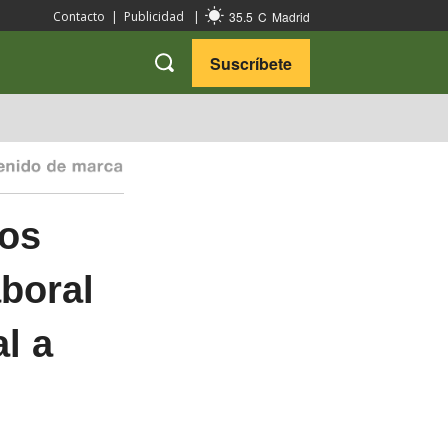
35.5
C
Madrid
Contacto
|
Publicidad
|
Suscríbete
VARIEDADES
VIAJES
dos
aboral
l a