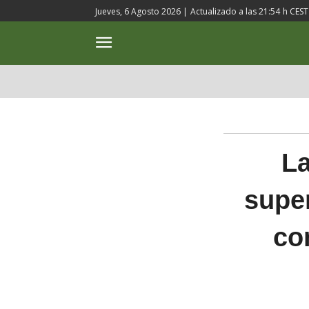
Jueves, 6 Agosto 2026 |
Actualizado a las
21:54
h CEST
ACTUALIDAD
CULTURA
La
super
co