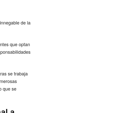
 innegable de la
antes que optan
sponsabilidades
tras se trabaja
numerosas
vo que se
al a