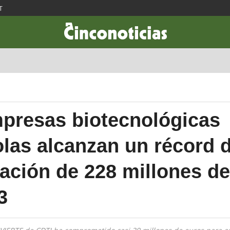
T
CIENCIA & TECNOLOGÍA
DESARROLLO
LIFESTYLE
DINERO
presas biotecnológicas
las alcanzan un récord 
iación de 228 millones d
3