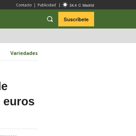
34.4
C
Madrid
Contacto
|
Publicidad
|
Suscríbete
VARIEDADES
VIAJES
Variedades
de
e euros