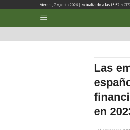
Viernes, 7 Agosto 2026 |
Actualizado a las
15:57
h CES
ACTUALIDAD
CULTURA
Las em
españo
financ
en 202