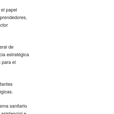
 el papel
mprendedores,
ector
eral de
cia estratégica
 para el
tantes
ógicas.
ema sanitario
asistencial e