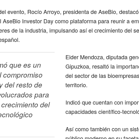
del evento, Rocío Arroyo, presidenta de AseBio, destacó
l AseBio Investor Day como plataforma para reunir a e
eres de la industria, impulsando así el crecimiento del s
español.
Eider Mendoza, diputada gen
mó que es un 
Gipuzkoa, resaltó la importan
l compromiso 
del sector de las bioempresas
 del resto de 
territorio.
volucrados para 
Indicó que cuentan con impor
 crecimiento del 
capacidades científico-tecnol
ecnológico 
Así como también con un sist
público moderno en su faceta 