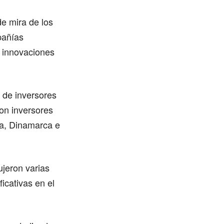
e mira de los
pañías
s innovaciones
n de inversores
on inversores
ia, Dinamarca e
ujeron varias
ficativas en el