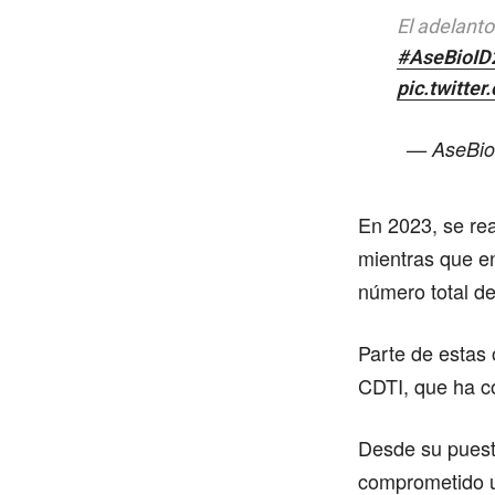
El adelanto
#AseBioID
pic.twitte
— AseBio
En 2023, se rea
mientras que en
número total d
Parte de estas
CDTI, que ha c
Desde su puest
comprometido u