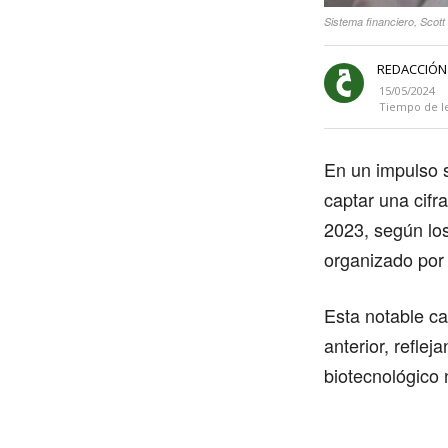
Sistema financiero, Scot
REDACCIÓN
15/05/2024
Tiempo de l
En un impulso 
captar una cifr
2023, según los
organizado por
Esta notable c
anterior, reflej
biotecnológico 