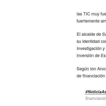
las TIC muy fu
fuertemente ar
El alcalde de S
su identidad c
Investigación y
inversión de E
Según Ion Aroc
de financiación
#NoticiaA
financiació