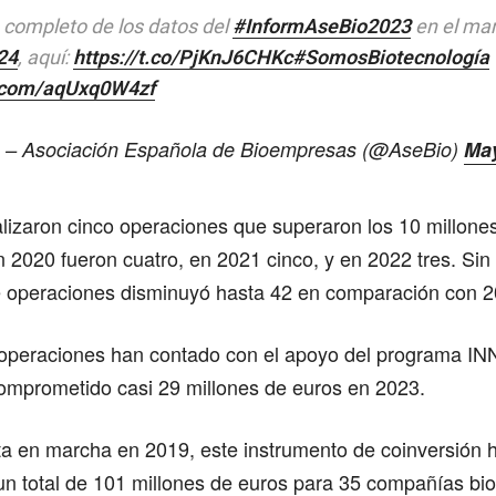
 completo de los datos del
#InformAseBio2023
en el mar
24
, aquí:
https://t.co/PjKnJ6CHKc
#SomosBiotecnología
r.com/aqUxq0W4zf
 – Asociación Española de Bioempresas (@AseBio)
May
lizaron cinco operaciones que superaron los 10 millone
 2020 fueron cuatro, en 2021 cinco, y en 2022 tres. Sin
e operaciones disminuyó hasta 42 en comparación con 2
 operaciones han contado con el apoyo del programa I
omprometido casi 29 millones de euros en 2023.
a en marcha en 2019, este instrumento de coinversión 
n total de 101 millones de euros para 35 compañías bio