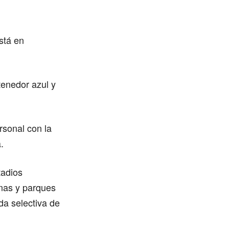
stá en
tenedor azul y
rsonal con la
.
tadios
inas y parques
ida selectiva de