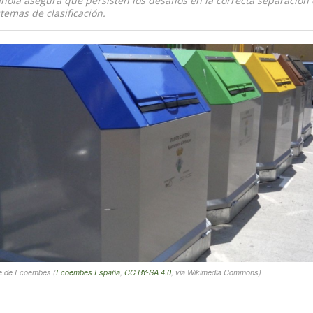
ola asegura que persisten los desafíos en la correcta separación 
temas de clasificación.
je de Ecoembes (
Ecoembes España
,
CC BY-SA 4.0
, via Wikimedia Commons)