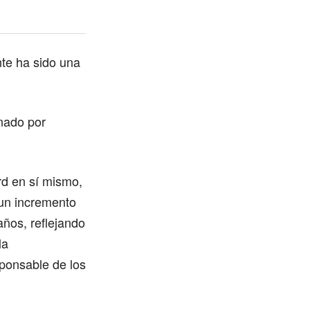
nte ha sido una
onado por
rd en sí mismo,
un incremento
años, reflejando
la
sponsable de los