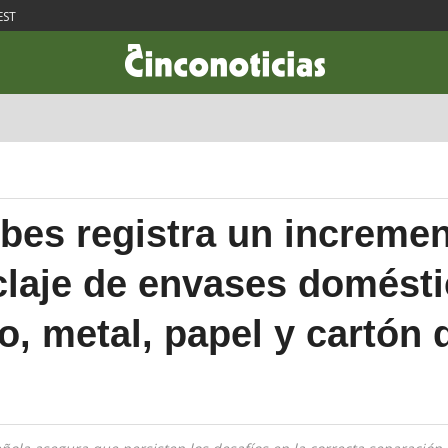
EST
CIENCIA & TECNOLOGÍA
DESARROLLO
LIFESTYLE
DINERO
es registra un incremen
iclaje de envases domést
o, metal, papel y cartón 