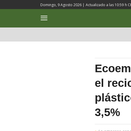
Domingo, 9 Agosto 2026 |
Actualizado a las
10:59
h C
ACTUALIDAD
CULTURA
Ecoemb
el rec
plástic
3,5%