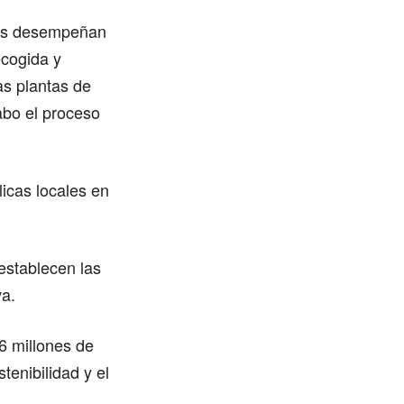
dos desempeñan
ecogida y
as plantas de
abo el proceso
licas locales en
establecen las
va.
46 millones de
tenibilidad y el