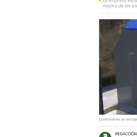
La empresa españ
mejora de los sis
Contenedores de recicla
REDACCIÓN