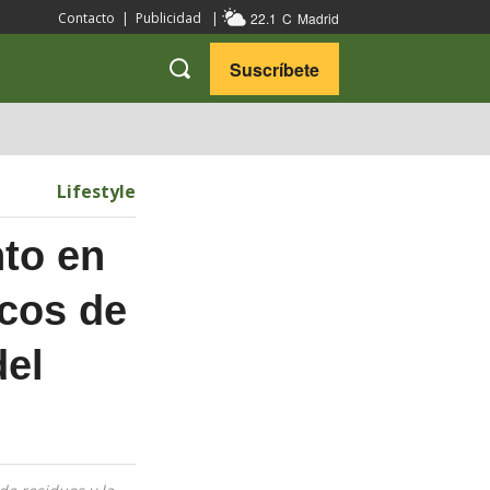
22.1
C
Madrid
Contacto
|
Publicidad
|
Suscríbete
VARIEDADES
VIAJES
Lifestyle
to en
icos de
del