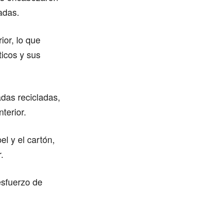
ladas.
or, lo que
ticos y sus
adas recicladas,
terior.
l y el cartón,
.
esfuerzo de