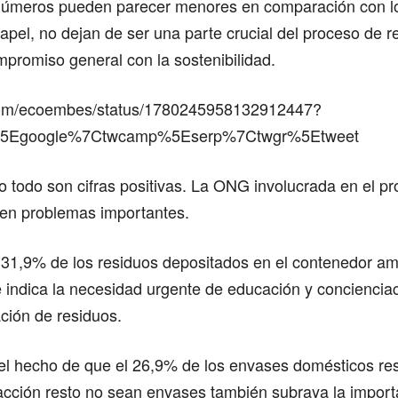
números pueden parecer menores en comparación con l
papel, no dejan de ser una parte crucial del proceso de r
promiso general con la sostenibilidad.
r.com/ecoembes/status/1780245958132912447?
c%5Egoogle%7Ctwcamp%5Eserp%7Ctwgr%5Etweet
 todo son cifras positivas. La ONG involucrada en el p
ten problemas importantes.
 31,9% de los residuos depositados en el contenedor ama
 indica la necesidad urgente de educación y concienciac
ación de residuos.
 el hecho de que el 26,9% de los envases domésticos re
racción resto no sean envases también subraya la import