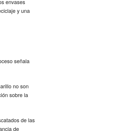
os envases
eciclaje y una
roceso señala
rillo no son
ión sobre la
scatados de las
ancia de