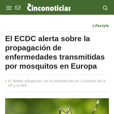
Lifestyle
El ECDC alerta sobre la
propagación de
enfermedades transmitidas
por mosquitos en Europa
El 'Aedes albopictus' se ha establecido en 13 países de la
UE y el EEE.