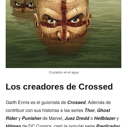
Cruzados en el agua
Los creadores de Crossed
Garth Ennis es el guionista de
Crossed
. Además de
contribuir con sus historias a las series
Thor
,
Ghost
Rider
y
Punisher
de Marvel,
Juez Dredd
o
Hellblazer
y
Hitman
de DC Comics, creó la popular serie
Predicador
,