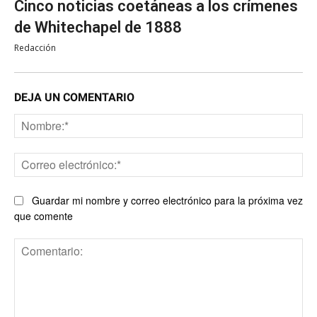
Cinco noticias coetáneas a los crímenes
de Whitechapel de 1888
Redacción
DEJA UN COMENTARIO
No
Co
ele
Guardar mi nombre y correo electrónico para la próxima vez
que comente