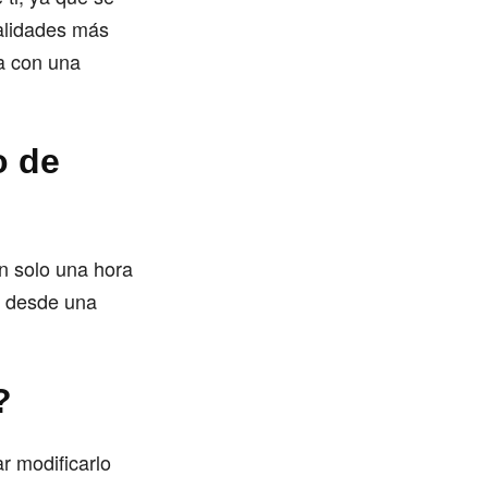
alidades más
ia con una
o de
n solo una hora
o desde una
?
r modificarlo