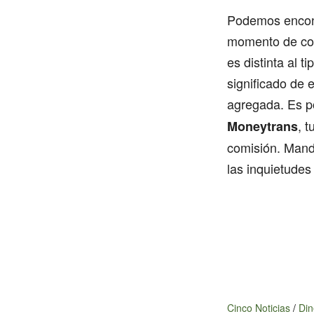
Podemos encont
momento de com
es distinta al 
significado de 
agregada. Es p
, 
Moneytrans
comisión. Manda
las inquietude
Cinco Noticias
/
Din