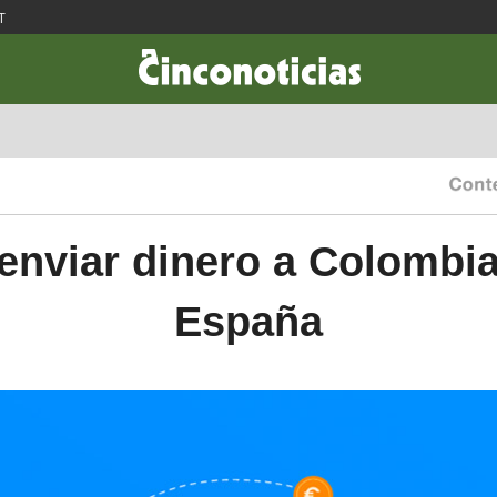
T
CIENCIA & TECNOLOGÍA
DESARROLLO
LIFESTYLE
DINERO
nviar dinero a Colombi
España