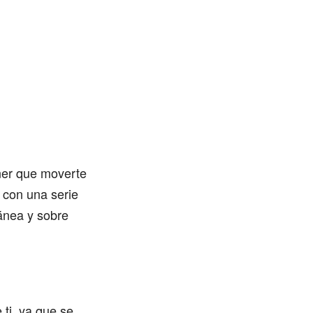
ner que moverte
y con una serie
ánea y sobre
ti, ya que se