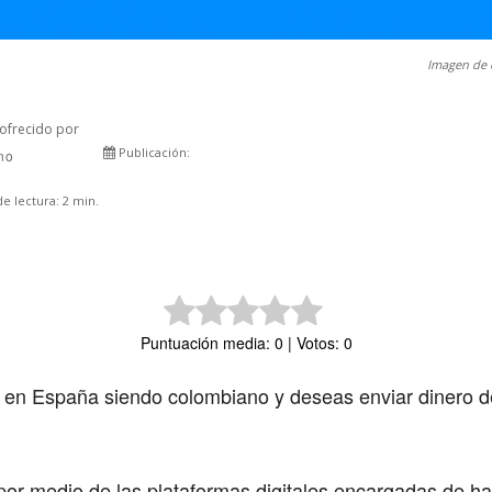
Imagen de 
ofrecido por
Publicación:
rno
Comparte
e lectura:
2
min.
Puntuación media: 0 | Votos: 0
 en España siendo colombiano y deseas enviar dinero 
por medio de las plataformas digitales encargadas de ha