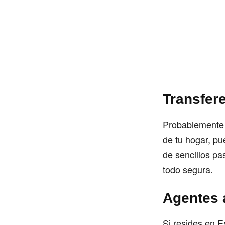
Transfer
Probablemente 
de tu hogar, pu
de sencillos pa
todo segura.
Agentes 
Si resides en E