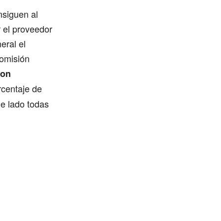
nsiguen al
 el proveedor
eral el
comisión
con
rcentaje de
de lado todas