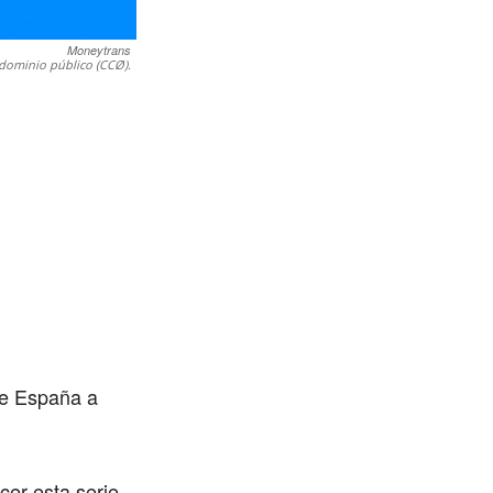
Moneytrans
dominio público (CCØ).
de España a
cer esta serie