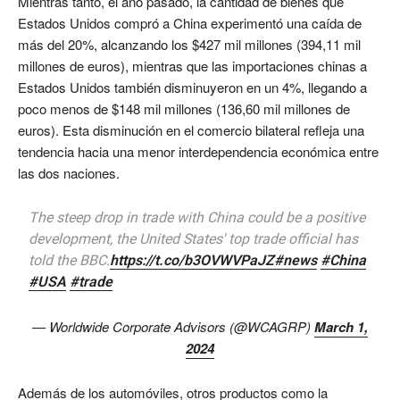
Mientras tanto, el año pasado, la cantidad de bienes que
Estados Unidos compró a China experimentó una caída de
más del 20%, alcanzando los $427 mil millones (394,11 mil
millones de euros), mientras que las importaciones chinas a
Estados Unidos también disminuyeron en un 4%, llegando a
poco menos de $148 mil millones (136,60 mil millones de
euros). Esta disminución en el comercio bilateral refleja una
tendencia hacia una menor interdependencia económica entre
las dos naciones.
The steep drop in trade with China could be a positive
development, the United States' top trade official has
told the BBC.
https://t.co/b3OVWVPaJZ
#news
#China
#USA
#trade
— Worldwide Corporate Advisors (@WCAGRP)
March 1,
2024
Además de los automóviles, otros productos como la