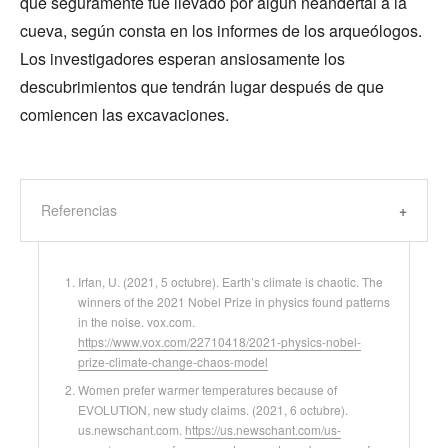
que seguramente fue llevado por algún neandertal a la
cueva, según consta en los informes de los arqueólogos.
Los investigadores esperan ansiosamente los
descubrimientos que tendrán lugar después de que
comiencen las excavaciones.
Referencias
Irfan, U. (2021, 5 octubre). Earth’s climate is chaotic. The
winners of the 2021 Nobel Prize in physics found patterns
in the noise. vox.com.
https://www.vox.com/22710418/2021-physics-nobel-
prize-climate-change-chaos-model
Women prefer warmer temperatures because of
EVOLUTION, new study claims. (2021, 6 octubre).
us.newschant.com.
https://us.newschant.com/us-