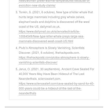
news/women-prefer-warmer-temperatures-because-of-
evolution-new-study-claims/
Tonkin, S. (2021, 6 octubre). New type of killer whale that
hunts large mammals including grey whale calves,
elephant seals and dolphins is discovered off the west
coast of the US. dailymail.co.uk.
https://www.dailymail.co.uk/sciencetech/article-
10064549/New-type-killer-whale-preys-large-sea-
mammals-discovered-west-coast-US.html
Pluto’s Atmosphere Is Slowly Vanishing, Scientists
Discover. (2021, 6 octubre). thehackposts.com.
https://thehackposts.com/plutos-atmosphere-is-slowly-
vanishing-scientists-discover/
Jarus, O. (2021, 30 septiembre). Ancient Cave Sealed For
40,000 Years May Have Been Hideout of The Last
Neanderthals. sciencealert.com.
https://www.sciencealert.com/cave-sealed-by-sand-for-40-
000-years-could-be-a-hideout-of-the-last-of-the-
neanderthals