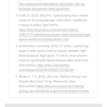
https://www.goodnewsnetwork.org/tunisian-start-up-
develops-atmospheric-water-generator/
Curtis, S. (2022, 28 junio).
Cyberbullying has a worse
impact on its young teenage victims than «traditional»
bullying in person
. Mail Online.
https://www.dailymail.co.uk/sciencetech/article-
10961377/Cyberbullying-worse-impact-young-teenage-
victims-traditional-bullying-person.html
Northwestern University. (2022, 27 junio).
Light during
sleep in older adults linked to obesity, diabetes, high
blood pressure: Night lights, TV left on, smart phones
linked to significantly higher disease rates, study finds
.
ScienceDaily.
https://www-sciencedaily-
com/releases/2022/06/220622130748.htm
Winter, E. T. C. (2022, 28 junio).
Feeling Grumpy Can
Actually Be a Good Thing, Researcher Says
.
ScienceAlert.
https://www.sciencealert.com/feeling-
grumpy-can-actually-be-a-good-thing-research-shows