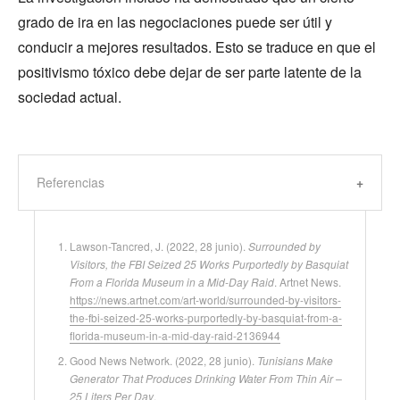
grado de ira en las negociaciones puede ser útil y
conducir a mejores resultados. Esto se traduce en que el
positivismo tóxico debe dejar de ser parte latente de la
sociedad actual.
Referencias
Lawson-Tancred, J. (2022, 28 junio).
Surrounded by
Visitors, the FBI Seized 25 Works Purportedly by Basquiat
From a Florida Museum in a Mid-Day Raid
. Artnet News.
https://news.artnet.com/art-world/surrounded-by-visitors-
the-fbi-seized-25-works-purportedly-by-basquiat-from-a-
florida-museum-in-a-mid-day-raid-2136944
Good News Network. (2022, 28 junio).
Tunisians Make
Generator That Produces Drinking Water From Thin Air –
25 Liters Per Day
.