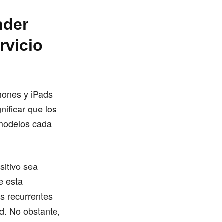
nder
rvicio
hones y iPads
nificar que los
 modelos cada
sitivo sea
e esta
s recurrentes
ad. No obstante,