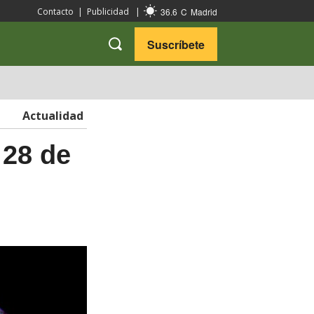
36.6
C
Madrid
Contacto
|
Publicidad
|
Suscríbete
VARIEDADES
VIAJES
Actualidad
 28 de