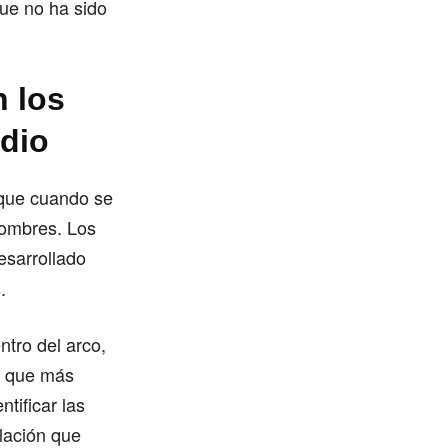
que no ha sido
n los
dio
 que cuando se
hombres. Los
desarrollado
.
tro del arco,
s que más
tificar las
ulación que