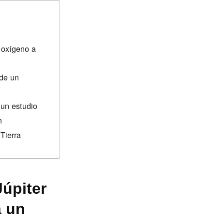
 oxígeno a
de un
 un estudio
n
Tierra
Júpiter
a un