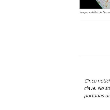
Imagen satelital de Europ
Cinco notic
clave. No so
portadas de