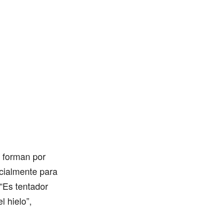
e forman por
rcialmente para
“Es tentador
 hielo”,