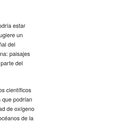
odría estar
ugiere un
ñal del
una: paisajes
 parte del
s científicos
s que podrían
dad de oxígeno
 océanos de la