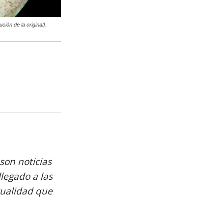
ión de la original).
son noticias
llegado a las
tualidad que