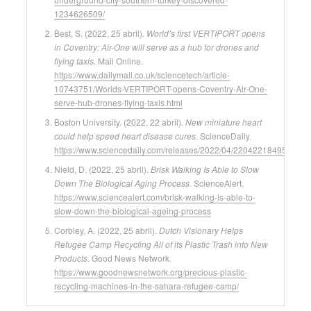
1234626509/
Best, S. (2022, 25 abril).
World’s first VERTIPORT opens
in Coventry: Air-One will serve as a hub for drones and
flying taxis
. Mail Online.
https://www.dailymail.co.uk/sciencetech/article-
10743751/Worlds-VERTIPORT-opens-Coventry-Air-One-
serve-hub-drones-flying-taxis.html
Boston University. (2022, 22 abril).
New miniature heart
could help speed heart disease cures
. ScienceDaily.
https://www.sciencedaily.com/releases/2022/04/220422184956.htm
Nield, D. (2022, 25 abril).
Brisk Walking Is Able to Slow
Down The Biological Aging Process
. ScienceAlert.
https://www.sciencealert.com/brisk-walking-is-able-to-
slow-down-the-biological-ageing-process
Corbley, A. (2022, 25 abril).
Dutch Visionary Helps
Refugee Camp Recycling All of its Plastic Trash into New
Products
. Good News Network.
https://www.goodnewsnetwork.org/precious-plastic-
recycling-machines-in-the-sahara-refugee-camp/