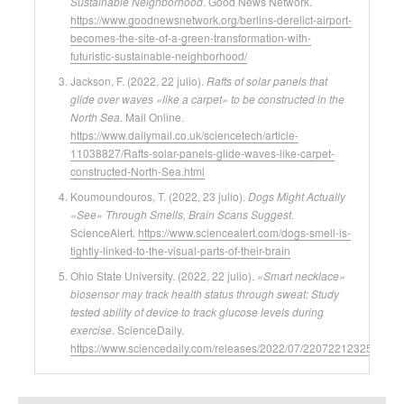
Sustainable Neighborhood
. Good News Network.
https://www.goodnewsnetwork.org/berlins-derelict-airport-
becomes-the-site-of-a-green-transformation-with-
futuristic-sustainable-neighborhood/
Jackson, F. (2022, 22 julio).
Rafts of solar panels that
glide over waves «like a carpet» to be constructed in the
North Sea
. Mail Online.
https://www.dailymail.co.uk/sciencetech/article-
11038827/Rafts-solar-panels-glide-waves-like-carpet-
constructed-North-Sea.html
Koumoundouros, T. (2022, 23 julio).
Dogs Might Actually
«See» Through Smells, Brain Scans Suggest
.
ScienceAlert.
https://www.sciencealert.com/dogs-smell-is-
tightly-linked-to-the-visual-parts-of-their-brain
Ohio State University. (2022, 22 julio).
«Smart necklace»
biosensor may track health status through sweat: Study
tested ability of device to track glucose levels during
exercise
. ScienceDaily.
https://www.sciencedaily.com/releases/2022/07/220722123252.htm