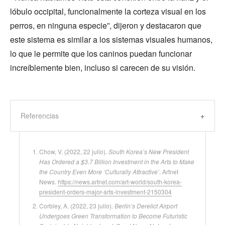
lóbulo occipital, funcionalmente la corteza visual en los
perros, en ninguna especie”, dijeron y destacaron que
este sistema es similar a los sistemas visuales humanos,
lo que le permite que los caninos puedan funcionar
increíblemente bien, incluso si carecen de su visión.
Referencias
Chow, V. (2022, 22 julio).
South Korea’s New President
Has Ordered a $3.7 Billion Investment in the Arts to Make
the Country Even More ‘Culturally Attractive’
. Artnet
News.
https://news.artnet.com/art-world/south-korea-
president-orders-major-arts-investment-2150304
Corbley, A. (2022, 23 julio).
Berlin’s Derelict Airport
Undergoes Green Transformation to Become Futuristic