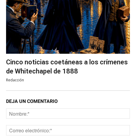
Cinco noticias coetáneas a los crímenes
de Whitechapel de 1888
Redacción
DEJA UN COMENTARIO
No
Co
ele