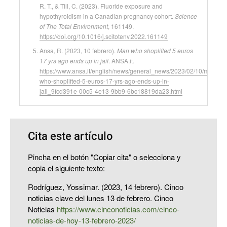
R. T., & Till, C. (2023). Fluoride exposure and
hypothyroidism in a Canadian pregnancy cohort.
Science
of The Total Environment
, 161149.
https://doi.org/10.1016/j.scitotenv.2022.161149
Ansa, R. (2023, 10 febrero).
Man who shoplifted 5 euros
17 yrs ago ends up in jail
. ANSA.it.
https://www.ansa.it/english/news/general_news/2023/02/10/man-
who-shoplifted-5-euros-17-yrs-ago-ends-up-in-
jail_9fcd391e-00c5-4e13-9bb9-6bc18819da23.html
Cita este artículo
Pincha en el botón "Copiar cita" o selecciona y
copia el siguiente texto:
Rodríguez, Yossimar. (2023, 14 febrero). Cinco
noticias clave del lunes 13 de febrero. Cinco
Noticias
https://www.cinconoticias.com/cinco-
noticias-de-hoy-13-febrero-2023/