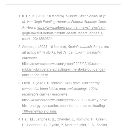
K. Ho, K. (2023, 10 febrero).
Dispute Over Control of $5
M. Van Gogh Painting Heads to Federal Appeals Court
.
ArtNews.
https://www.artnews.com/art-news/news/van-
gogh-lawsuit-detroit-institute-of-arts-federal-appeals-
court-1234656982/
Adhem, J. (2023, 10 febrero).
Spain’s rubbish dumps are
attracting white storks, but danger lurks in the trash
.
euronews.
https://www.euronews.com/green/2023/02/10/spains-
rubbish-dumps-are-attracting-white-storks-but-danger-
lurks-in-the-trash
Frost, R. (2023, 10 febrero).
Why have Irish energy
companies been told to drop «misleading» 100%
renewable claims?
euronews.
https://www.euronews.com/green/2023/02/10/why-have-
irish-energy-companies-been-told-to-drop-misleading-
100-renewable-claims
Hall, M., Lanphear, B., Chevrier, J., Hornung, R., Green,
R., Goodman, C., Ayotte, P., Martinez-Mier, E. A., Zoeller,