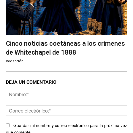
Cinco noticias coetáneas a los crímenes
de Whitechapel de 1888
Redacción
DEJA UN COMENTARIO
No
Co
ele
Guardar mi nombre y correo electrónico para la próxima vez
que comente