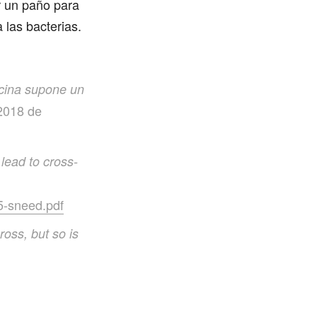
ar un paño para
 las bacterias.
ocina supone un
2018 de
lead to cross-
15-sneed.pdf
ross, but so is