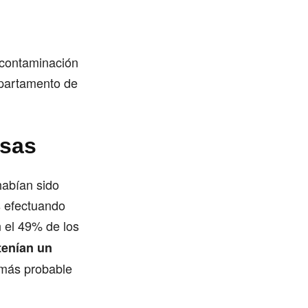
 contaminación
epartamento de
osas
habían sido
s efectuando
n el 49% de los
tenían un
 más probable