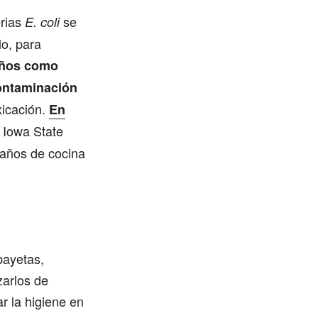
erias
se
E. coli
lo, para
paños como
contaminación
xicación.
En
 Iowa State
paños de cocina
bayetas,
zarlos de
r la higiene en