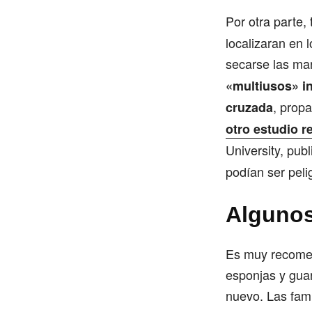
Por otra parte,
localizaran en 
secarse las man
«multiusos» i
, prop
cruzada
otro estudio r
University, pub
podían ser peli
Algunos
Es muy recomen
esponjas y guan
nuevo. Las fami