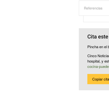
Referencias
Cita este
Pincha en el b
Cinco Noticia
hospital, y e
cocina-pueden
Copiar cit