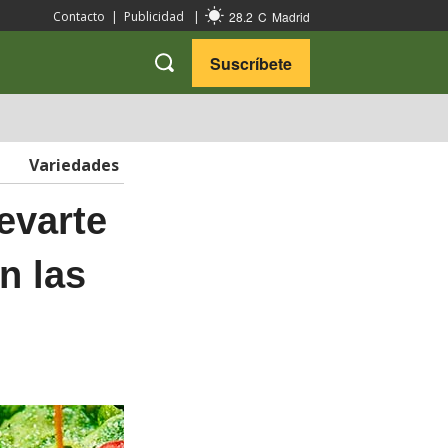
28.2
C
Madrid
Contacto
|
Publicidad
|
Suscríbete
VARIEDADES
VIAJES
Variedades
evarte
n las