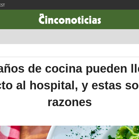
EST
CIENCIA & TECNOLOGÍA
DESARROLLO
LIFESTYLE
DINERO
años de cocina pueden ll
cto al hospital, y estas so
razones