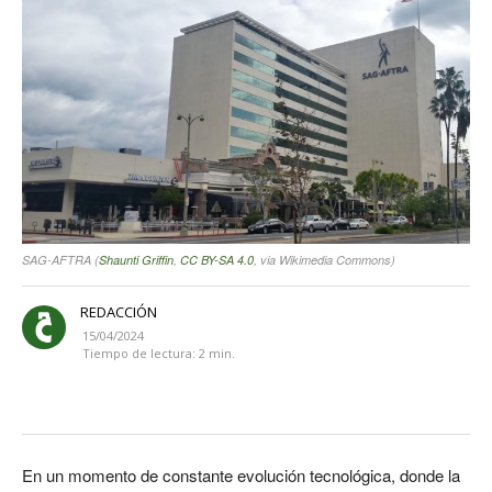
SAG-AFTRA (
Shaunti Griffin
,
CC BY-SA 4.0
, via Wikimedia Commons)
REDACCIÓN
15/04/2024
Tiempo de lectura:
2
min.
En un momento de constante evolución tecnológica, donde la