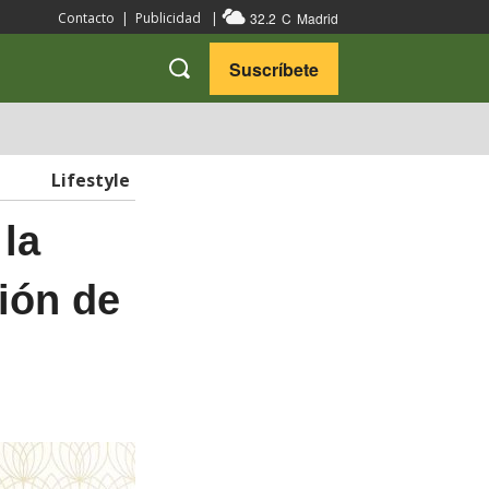
32.2
C
Madrid
Contacto
|
Publicidad
|
Suscríbete
VARIEDADES
VIAJES
Lifestyle
la
ión de