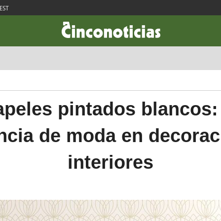
EST
CIENCIA & TECNOLOGÍA
DESARROLLO
LIFESTYLE
DINERO
apeles pintados blancos: 
ncia de moda en decorac
interiores