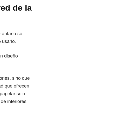
ed de la
e antaño se
 usarlo.
un diseño
iones, sino que
dad que ofrecen
mpapelar solo
de interiores