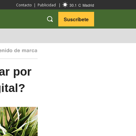
30.1
C
Madrid
Contacto
|
Publicidad
|
Suscríbete
VARIEDADES
VIAJES
ar por
ital?