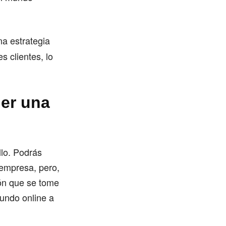
na estrategia
s clientes, lo
ger una
llo. Podrás
 empresa, pero,
ión que se tome
mundo online a
.