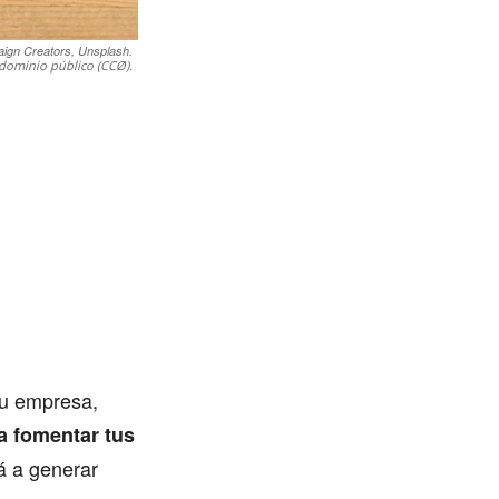
ign Creators, Unsplash.
dominio público (CCØ).
tu empresa,
a fomentar tus
rá a generar