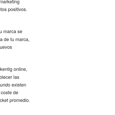
 marketing
tos positivos.
tu marca se
ia de tu marca,
nuevos
kentig online,
blecer las
mundo existen
l coste de
icket promedio.