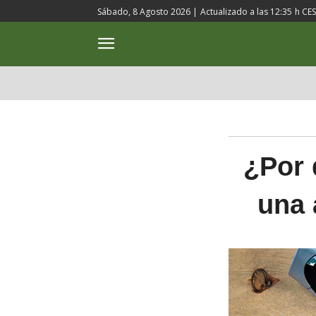
Sábado, 8 Agosto 2026 |
Actualizado a las
12:35
h CE
ACTUALIDAD
CULTURA
¿Por 
una 