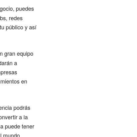
egocio, puedes
ebs, redes
u público y así
un gran equipo
darán a
mpresas
imientos en
encia podrás
nvertir a la
sa puede tener
el mundo