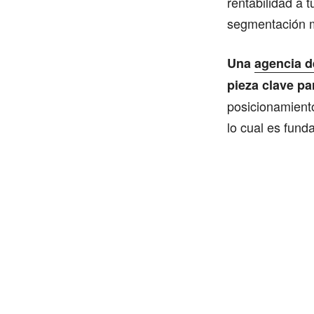
rentabilidad a 
segmentación m
Una
agencia d
pieza clave pa
posicionamient
lo cual es fun