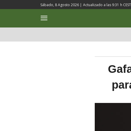
Sábado, 8 Agosto 2026 |
Actualizado a las
9:31
h CEST
ACTUALIDAD
CULTURA
Gafa
par