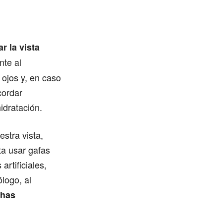
r la vista
te al
 ojos y, en caso
cordar
idratación.
stra vista,
ta usar gafas
artificiales,
logo, al
chas