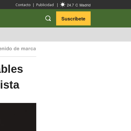
24.7
C
Madrid
Contacto
|
Publicidad
|
Suscríbete
VARIEDADES
VIAJES
ables
ista