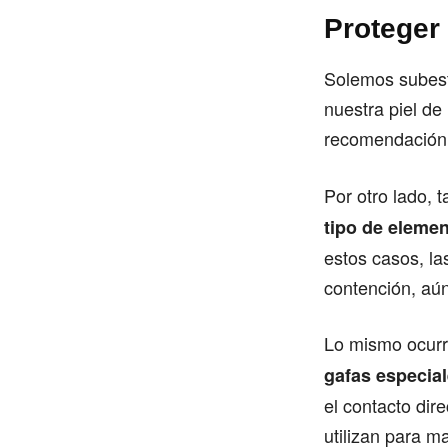
Proteger 
Solemos subesti
nuestra piel de
recomendació
Por otro lado, 
tipo de elemen
estos casos, l
contención, aún
Lo mismo ocurr
gafas especia
el contacto dir
utilizan para m