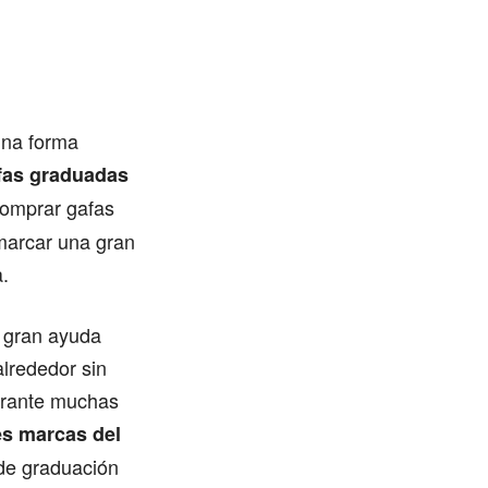
una forma
afas graduadas
comprar gafas
marcar una gran
.
e gran ayuda
alrededor sin
durante muchas
es marcas del
 de graduación