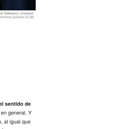
ir Seilsepour, Unsplash.
dominio público (CCØ).
el sentido de
 en general. Y
 al igual que