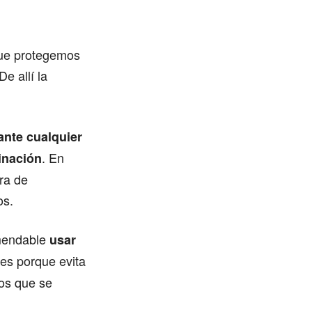
 que protegemos
e allí la
ante cualquier
. En
inación
ra de
os.
omendable
usar
es porque evita
cos que se