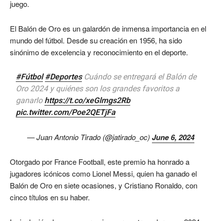
juego.
El Balón de Oro es un galardón de inmensa importancia en el
mundo del fútbol. Desde su creación en 1956, ha sido
sinónimo de excelencia y reconocimiento en el deporte.
#Fútbol
#Deportes
Cuándo se entregará el Balón de
Oro 2024 y quiénes son los grandes favoritos a
ganarlo
https://t.co/xeGlmgs2Rb
pic.twitter.com/Poe2QETjFa
— Juan Antonio Tirado (@jatirado_oc)
June 6, 2024
Otorgado por France Football, este premio ha honrado a
jugadores icónicos como Lionel Messi, quien ha ganado el
Balón de Oro en siete ocasiones, y Cristiano Ronaldo, con
cinco títulos en su haber.