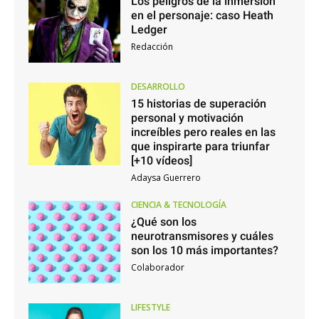
Los peligros de la inmersión
en el personaje: caso Heath
Ledger
Redacción
DESARROLLO
15 historias de superación
personal y motivación
increíbles pero reales en las
que inspirarte para triunfar
[+10 vídeos]
Adaysa Guerrero
CIENCIA & TECNOLOGÍA
¿Qué son los
neurotransmisores y cuáles
son los 10 más importantes?
Colaborador
LIFESTYLE