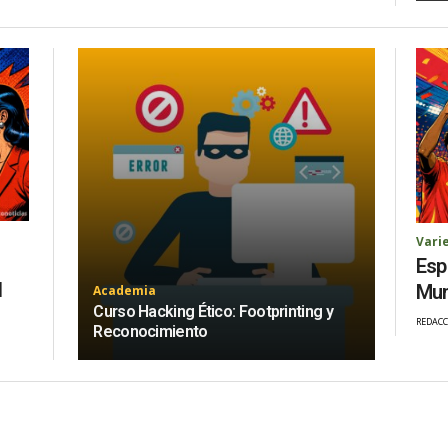
Vari
Esp
l
Mun
Academia
Curso Hacking Ético: Footprinting y
REDACC
Reconocimiento