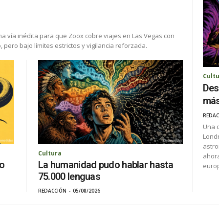
na vía inédita para que Zoox cobre viajes en Las Vegas con
ero bajo límites estrictos y vigilancia reforzada.
Cult
Des
más
REDAC
Una c
Londr
astro
Cultura
ahora
La humanidad pudo hablar hasta
do
euro
75.000 lenguas
REDACCIÓN
-
05/08/2026