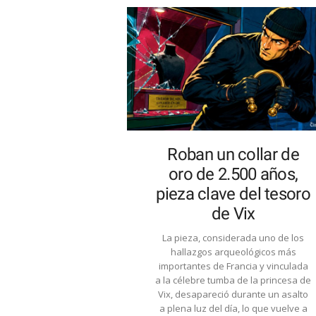
Roban un collar de
oro de 2.500 años,
pieza clave del tesoro
de Vix
La pieza, considerada uno de los
hallazgos arqueológicos más
importantes de Francia y vinculada
a la célebre tumba de la princesa de
Vix, desapareció durante un asalto
a plena luz del día, lo que vuelve a