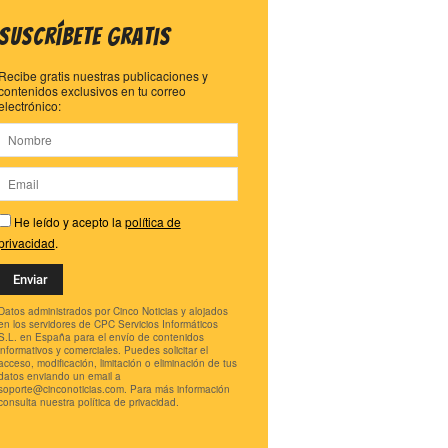
Suscríbete gratis
Recibe gratis nuestras publicaciones y
contenidos exclusivos en tu correo
electrónico:
He leído y acepto la
política de
privacidad
.
Datos administrados por Cinco Noticias y alojados
en los servidores de CPC Servicios Informáticos
S.L. en España para el envío de contenidos
informativos y comerciales. Puedes solicitar el
acceso, modificación, limitación o eliminación de tus
datos enviando un email a
soporte@cinconoticias.com
. Para más información
consulta nuestra política de privacidad.