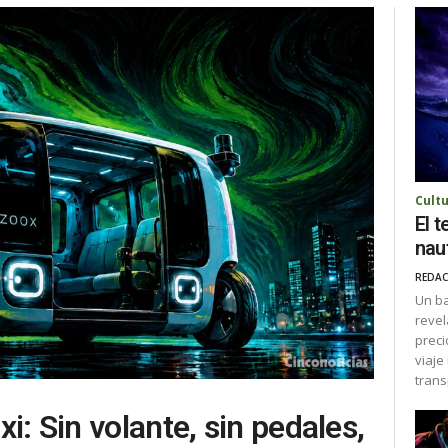
Cult
El 
nau
REDAC
Un ba
revel
preci
viaje
trans
i: Sin volante, sin pedales,