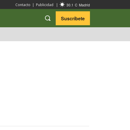
30.1
C
Madrid
Contacto
|
Publicidad
|
Suscríbete
VARIEDADES
VIAJES