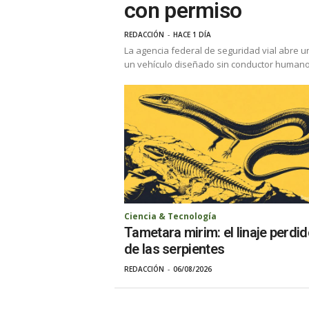
con permiso
REDACCIÓN
-
HACE 1 DÍA
La agencia federal de seguridad vial abre u
un vehículo diseñado sin conductor humano, p
Ciencia & Tecnología
Tametara mirim: el linaje perdi
de las serpientes
REDACCIÓN
-
06/08/2026