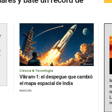
r
o
s
Ciencia & Tecnología
Vikram-1: el despegue que cambió
N
el mapa espacial de India
m
n
REDACCIÓN
L
r