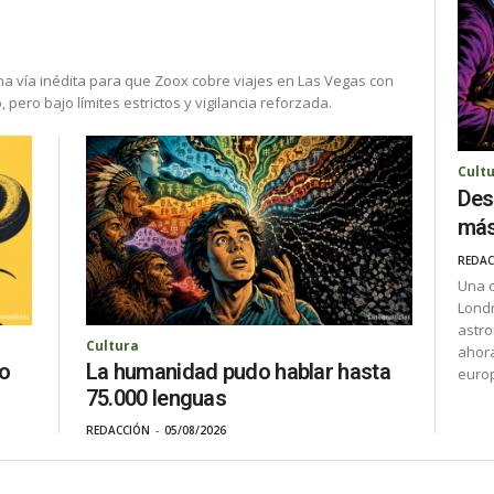
na vía inédita para que Zoox cobre viajes en Las Vegas con
ero bajo límites estrictos y vigilancia reforzada.
Cult
Des
más
REDAC
Una c
Londr
astro
Cultura
ahora
La humanidad pudo hablar hasta
do
euro
75.000 lenguas
REDACCIÓN
-
05/08/2026