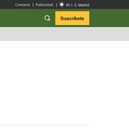
30.1
C
Madrid
Contacto
|
Publicidad
|
Suscríbete
VARIEDADES
VIAJES