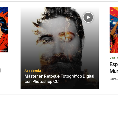
Vari
Esp
l
Mun
Academia
Máster en Retoque Fotográfico Digital
REDACC
con Photoshop CC