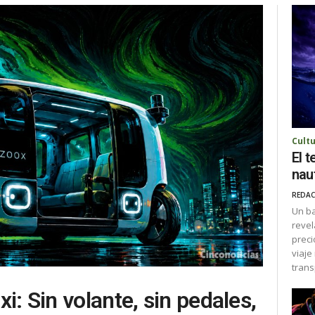
Cult
El 
nau
REDAC
Un ba
revel
preci
viaje
trans
i: Sin volante, sin pedales,