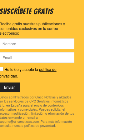
Suscríbete gratis
Recibe gratis nuestras publicaciones y
contenidos exclusivos en tu correo
electrónico:
He leído y acepto la
política de
privacidad
.
Datos administrados por Cinco Noticias y alojados
en los servidores de CPC Servicios Informáticos
S.L. en España para el envío de contenidos
informativos y comerciales. Puedes solicitar el
acceso, modificación, limitación o eliminación de tus
datos enviando un email a
soporte@cinconoticias.com
. Para más información
consulta nuestra política de privacidad.