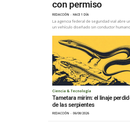
con permiso
REDACCIÓN
-
HACE 1 DÍA
La agencia federal de seguridad vial abre u
un vehículo diseñado sin conductor humano, p
Ciencia & Tecnología
Tametara mirim: el linaje perdi
de las serpientes
REDACCIÓN
-
06/08/2026