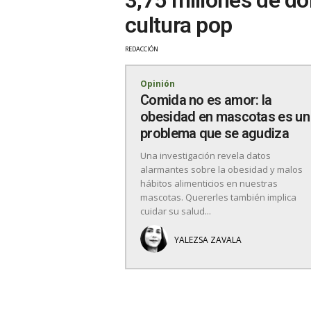
cultura pop
REDACCIÓN
Opinión
Comida no es amor: la
obesidad en mascotas es un
problema que se agudiza
Una investigación revela datos
alarmantes sobre la obesidad y malos
hábitos alimenticios en nuestras
mascotas. Quererles también implica
cuidar su salud...
YALEZSA ZAVALA