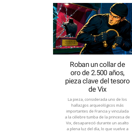
Roban un collar de
oro de 2.500 años,
pieza clave del tesoro
de Vix
La pieza, considerada uno de los
hallazgos arqueológicos más
importantes de Francia y vinculada
a la célebre tumba de la princesa de
Vix, desapareció durante un asalto
a plena luz del día, lo que vuelve a